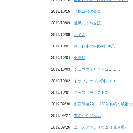
2019/10/15
台風19号の影響
2019/10/09
離職しても交流
2019/10/08
おでん
2019/10/07
新・日本の街路樹100景
2019/10/04
似顔絵
2019/10/03
シュウマイと言えば………
2019/10/02
トップシーズン到来！！
2019/10/01
エース【モンスト部】
2019/09/30
創業明治2年！150年も続く焼酎
2019/09/27
有名なうどん店
2019/09/26
エースアクアリウム（珊瑚系）