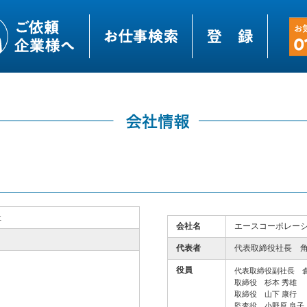
社
会社名
エースコーポレーシ
代表者
代表取締役社長 角
役員
代表取締役副社長 倉
取締役 杉本 秀雄
取締役 山下 康行
監査役 小野原 良子