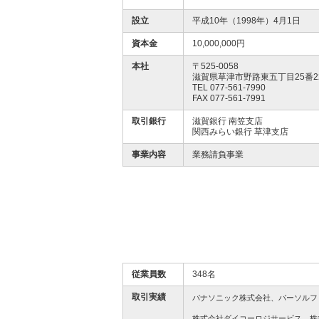
設立
平成10年（1998年）4月1日
資本金
10,000,000円
本社
〒525-0058
滋賀県草津市野路東五丁目25番2
TEL 077-561-7990
FAX 077-561-7991
取引銀行
滋賀銀行 南笠支店
関西みらい銀行 草津支店
事業内容
業務請負事業
従業員数
348名
取引実績
パナソニック株式会社、パーソルフ
株式会社ダイコーロジサービス、株