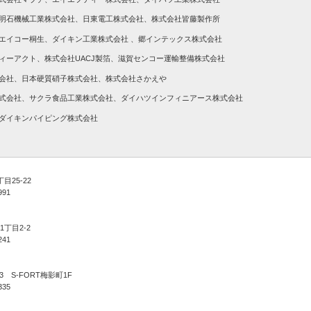
明石機械工業株式会社、日東電工株式会社、株式会社皆藤製作所
エイコー桐生、ダイキン工業株式会社 、郷インテックス株式会社
ィーアクト、株式会社UACJ製箔、
滋賀センコー運輸整備株式会社
会社、日本硬質硝子株式会社、株式会社さかえや
式会社、サクラ食品工業株式会社、ダイハツインフィニアース株式会社
ダイキンパイピング株式会社
目25-22
991
1丁目2-2
241
3 S-FORT梅影町1F
335