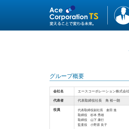
グループ概要
会社名
エースコーポレーション株式会
代表者
代表取締役社長 角 裕一朗
役員
代表取締役副社長 倉田 進
取締役 杉本 秀雄
取締役 山下 康行
監査役 小野原 良子