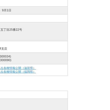
）9月1日
五丁目25番22号
津支店
00034)
00090)
係る各種情報公開（滋賀県）
係る各種情報公開（福岡県）