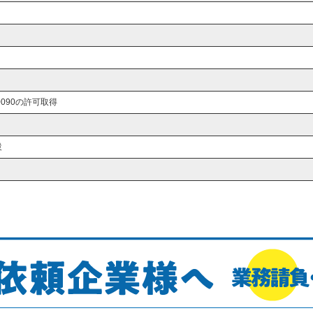
0090の許可取得
設