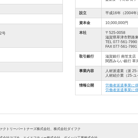
設立
平成16年（2004年
資本金
10,000,000円
本社
〒525-0058
2号
滋賀県草津市野路東
TEL 077-561-7990
FAX 077-561-7991
取引銀行
滋賀銀行 南笠支店
関西みらい銀行 草
事業内容
人材派遣業（派 25-3
人材紹介業（25-ユ-3
情報公開
労働者派遣事業に
労働者派遣事業に
ァクトリーパートナーズ株式会社、株式会社ダイフク
式会社マブチ、エイエフティー株式会社、ダイハツ工業株式会社