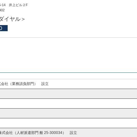
5-14 井上ビル２F
402
ダイヤル＞
0
式会社（業務請負部門） 設立
会社（人材派遣部門 般 25-300034） 設立