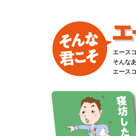
エース
そんな
エース