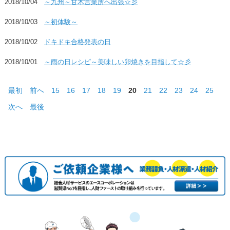
2018/10/04
～九州～甘木営業所へ出張☆彡
2018/10/03
～初体験～
2018/10/02
ドキドキ合格発表の日
2018/10/01
～雨の日レシピ～美味しい卵焼きを目指して☆彡
最初
前へ
15
16
17
18
19
20
21
22
23
24
25
次へ
最後