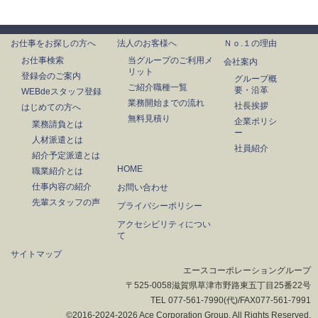
お仕事をお探しの方へ
法人のお客様へ
Ｎｏ.１の理由
お仕事検索
当グループのご利用メ
会社案内
リット
登録会のご案内
グループ概
ご紹介職種一覧
要・沿革
WEBdeスタッフ登録
業務開始までの流れ
社長挨拶
はじめての方へ
無料見積り
企業ポリシ
業務請負とは
ー
人材派遣とは
社員紹介
紹介予定派遣とは
HOME
職業紹介とは
仕事内容の紹介
お問い合わせ
先輩スタッフの声
プライバシーポリシー
アクセシビリティについ
て
サイトマップ
エースコーポレーショングループ
〒525-0058滋賀県草津市野路東五丁目25番22号
TEL 077-561-7990(代)/FAX077-561-7991
©2016-2024-2026 Ace Corporation Group. All Rights Reserved.