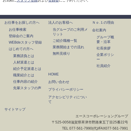
お気軽に
スタッフ登録
および
登録会
にご予約ください。
お仕事をお探しの方へ
法人のお客様へ
Ｎｏ.１の理由
お仕事検索
当グループのご利用メ
会社案内
リット
登録会のご案内
グループ概
ご紹介職種一覧
要・沿革
WEBdeスタッフ登録
業務開始までの流れ
社長挨拶
はじめての方へ
無料見積り
企業ポリシ
業務請負とは
ー
人材派遣とは
社員紹介
紹介予定派遣とは
HOME
職業紹介とは
仕事内容の紹介
お問い合わせ
先輩スタッフの声
プライバシーポリシー
アクセシビリティについ
て
サイトマップ
エースコーポレーショングループ
〒525-0058滋賀県草津市野路東五丁目25番22号
TEL 077-561-7990(代)/FAX077-561-7991