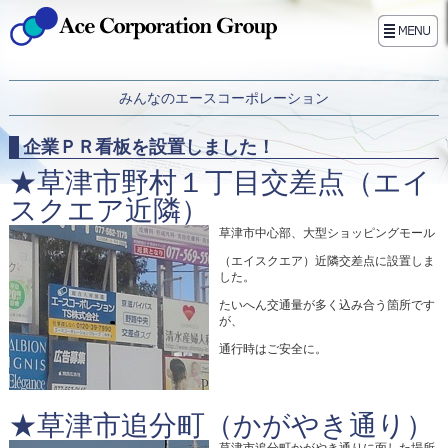
みんなのエースコーポレーション
企業ＰＲ看板を設置しました！
★草津市野村１丁目交差点（エイ
スクエア近隣）
草津市中心部、大型ショッピングモール
（エイスクエア）近隣交差点に設置しま
した。
たいへん交通量が多く込み合う箇所です
が、
通行時はご安全に。
★草津市追分町（かがやき通り）