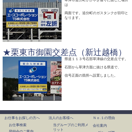
草津市追分町かがやき通りに面した場所
は
両面です。追分町のガスタンクが目印と
なります。
★栗東市御園交差点（新辻越橋）
県道１１３号石部草津線の交差点です。
石部から草津方面に抜ける県道で、
信号正面の箇所へ設置しました。
お仕事をお探しの方へ
法人のお客様へ
Ｎｏ.１の理由
お仕事検索
当グループのご利用メ
会社案内
リット
登録会のご案内