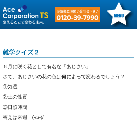
雑学クイズ２
６月に咲く花として有名な「あじさい」
さて、あじさいの花の色は
何によって
変わるでしょう？
①気温
②土の性質
③日照時間
答えは来週 (-ω-)/