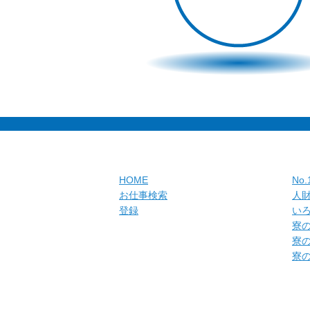
HOME
No
お仕事検索
人
登録
い
寮
寮
寮