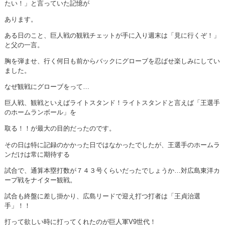
たい！」と言っていた記憶が
あります。
ある日のこと、巨人戦の観戦チェットが手に入り週末は「見に行くぞ！」
と父の一言。
胸を弾ませ、行く何日も前からバックにグローブを忍ばせ楽しみにしてい
ました。
なぜ観戦にグローブをって…
巨人戦、観戦といえばライトスタンド！ライトスタンドと言えば「王選手
のホームランボール」を
取る！！が最大の目的だったのです。
その日は特に記録のかかった日ではなかったでしたが、王選手のホームラ
ンだけは常に期待する
試合で、通算本塁打数が７４３号くらいだったでしょうか…対広島東洋カ
ープ戦をナイター観戦。
試合も終盤に差し掛かり、広島リードで迎え打つ打者は「王貞治選
手」！！
打って欲しい時に打ってくれたのが巨人軍V9世代！