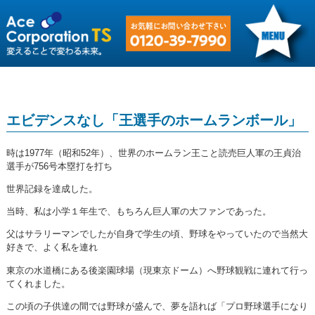
エビデンスなし「王選手のホームランボール」
時は1977年（昭和52年）、世界のホームラン王こと読売巨人軍の王貞治
選手が756号本塁打を打ち
世界記録を達成した。
当時、私は小学１年生で、もちろん巨人軍の大ファンであった。
父はサラリーマンでしたが自身で学生の頃、野球をやっていたので当然大
好きで、よく私を連れ
東京の水道橋にある後楽園球場（現東京ドーム）へ野球観戦に連れて行っ
てくれました。
この頃の子供達の間では野球が盛んで、夢を語れば「プロ野球選手になり