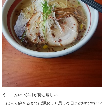
う～～ん(>_<)4月が待ち遠しい………
しばらく飽きるまでは通おうと思う今日この頃です(^^)/