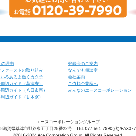
.1の理由
登録会のご案内
財ファーストの取り組み
なんでも相談室
ろいろあるよ働くカタチ
会社案内
の周辺ガイド（草津寮）
ご依頼企業様へ
の周辺ガイド（八日市寮）
みんなのエースコーポレーション
の周辺ガイド（甘木寮）
エースコーポレーショングループ
58滋賀県草津市野路東五丁目25番22号 TEL 077-561-7990(代)/FAX077-
©2016-2024 Ace Corporation Group. All Rights Reserved.