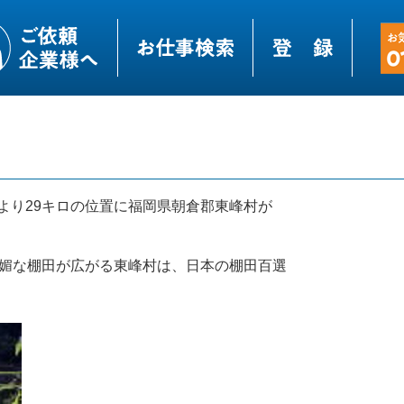
より29キロの位置に福岡県朝倉郡東峰村が
明媚な棚田が広がる東峰村は、日本の棚田百選