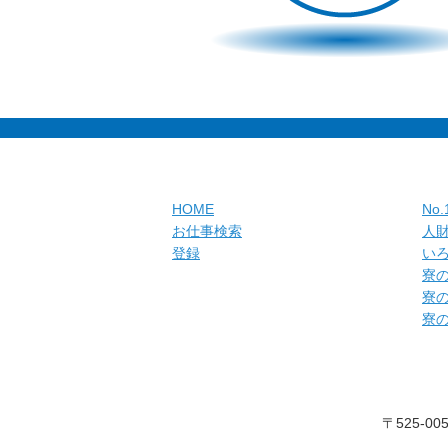
HOME
No
お仕事検索
人
登録
い
寮
寮
寮
〒525-00