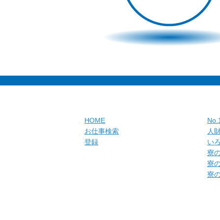
HOME
No
お仕事検索
人
登録
い
寮
寮
寮