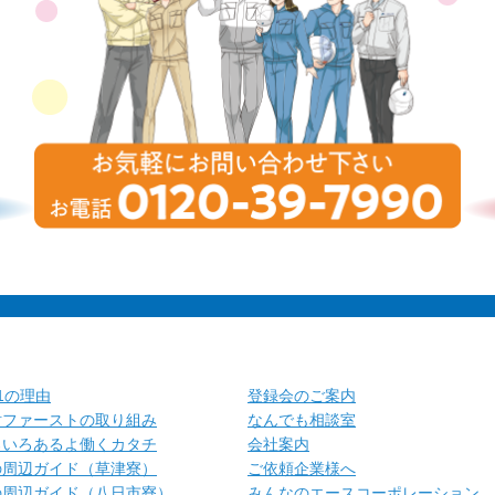
.1の理由
登録会のご案内
財ファーストの取り組み
なんでも相談室
ろいろあるよ働くカタチ
会社案内
の周辺ガイド（草津寮）
ご依頼企業様へ
の周辺ガイド（八日市寮）
みんなのエースコーポレーション