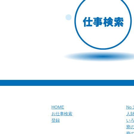
HOME
No
お仕事検索
人
登録
い
寮
寮