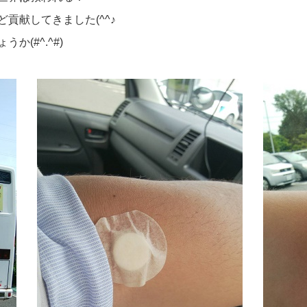
貢献してきました(^^♪
(#^.^#)