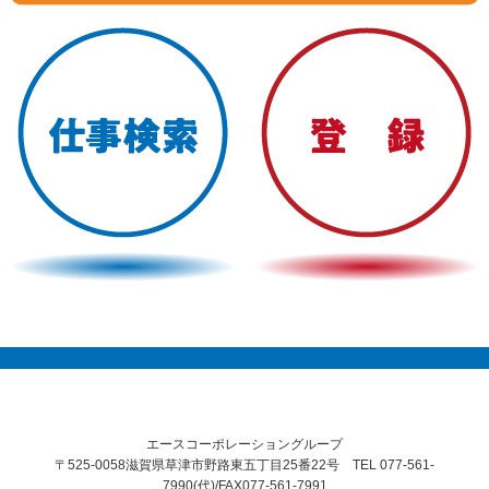
エースコーポレーショングループ
〒525-0058滋賀県草津市野路東五丁目25番22号 TEL 077-561-
7990(代)/FAX077-561-7991