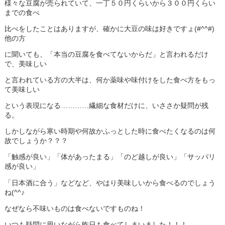
様々な豆腐が売られていて、一丁５０円くらいから３００円くらい
までの食べ
比べをしたことはありますが、確かに大豆の味は好きですょ(#^^#)
他の方
に聞いても、「本当の豆腐を食べてないからだ」と言われるだけ
で、美味しい
と言われている方の大半は、何か薬味や味付けをした食べ方をもっ
て美味しい
という表現になる…………繊細な食材だけに、いささか疑問が残
る。
しかしながら寒い時期や何故かふっとした時に食べたくなるのは何
故でしょうか？？？
「触感が良い」「体があったまる」「のど越しが良い」「サッパリ
感が良い」
「日本酒に合う」などなど、やはり美味しいから食べるのでしょう
ね(^^♪
なぜなら不味いものは食べないですものね！
いつも疑問に思いながら昨日も食べてしまいました！！！