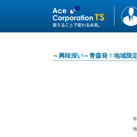
～興味深い～青森発！地域限
早
地