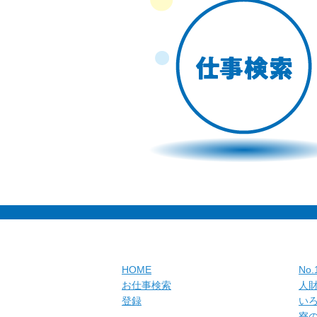
HOME
No
お仕事検索
人
登録
い
寮