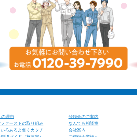
.1の理由
登録会のご案内
財ファーストの取り組み
なんでも相談室
ろいろあるよ働くカタチ
会社案内
の周辺ガイド（草津寮）
ご依頼企業様へ