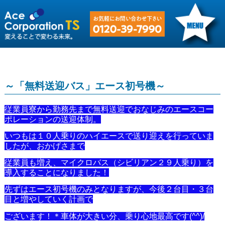
～「無料送迎バス」エース初号機～
従業員寮から勤務先まで無料送迎でおなじみのエースコー
ポレーションの送迎体制。
いつもは１０人乗りのハイエースで送り迎えを行っていま
したが、おかげさまで
従業員も増え、マイクロバス（シビリアン２９人乗り）を
導入することになりました！
先ずはエース初号機のみとなりますが、今後２台目・３台
目と増やしていく計画で
ございます！＊車体が大きい分、乗り心地最高です(^^)/