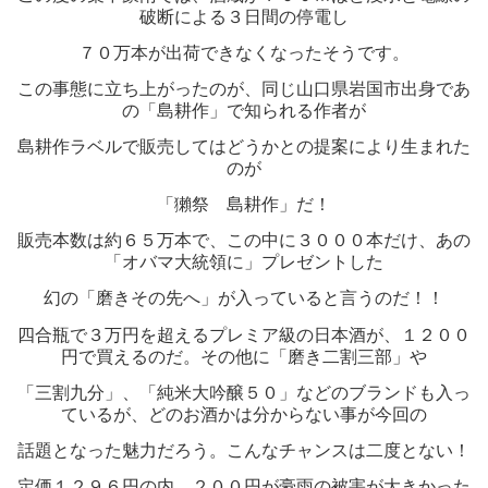
破断による３日間の停電し
７０万本が出荷できなくなったそうです。
この事態に立ち上がったのが、同じ山口県岩国市出身であ
の「島耕作」で知られる作者が
島耕作ラベルで販売してはどうかとの提案により生まれた
のが
「獺祭 島耕作」だ！
販売本数は約６５万本で、この中に３０００本だけ、あの
「オバマ大統領に」プレゼントした
幻の「磨きその先へ」が入っていると言うのだ！！
四合瓶で３万円を超えるプレミア級の日本酒が、１２００
円で買えるのだ。その他に「磨き二割三部」や
「三割九分」、「純米大吟醸５０」などのブランドも入っ
ているが、どのお酒かは分からない事が今回の
話題となった魅力だろう。こんなチャンスは二度とない！
定価１２９６円の内、２００円が豪雨の被害が大きかった