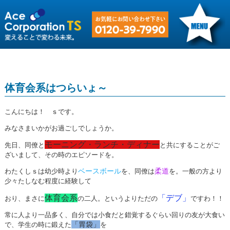
体育会系はつらいょ～
こんにちは！ ｓです。
みなさまいかがお過ごしでしょうか。
モーニング・ランチ・ディナー
先日、同僚と
と共にすることがご
ざいまして、その時のエピソードを。
ベースボール
柔道
わたくしｓは幼少時より
を、同僚は
を。一般の方より
少々たしなむ程度に経験して
体育会系
「デブ」
おり、まさに
の二人。というよりただの
ですわ！！
常に人より一品多く、自分では小食だと錯覚するぐらい回りの友が大食い
「胃袋」
で、学生の時に鍛えた
を