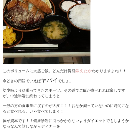
鍛えたか
このボリュームに大盛ご飯。どんだけ胃袋
わかりますよね！！
ヤバイ
今どきの用語でいえば
でしょ。
幼少時より頑張ってきたスポーツ。その道でご飯が食べれれば良しです
が、中途半端に終わってしまうと、
一般の方の食事量に戻すのが大変！！！おなか減っていないのに時間にな
ると食べれる。いゃ食べてしまぅ！
体が資本です！！健康診断に引っかからないようダイエットでもしようか
なっなんて話しながらディナーを