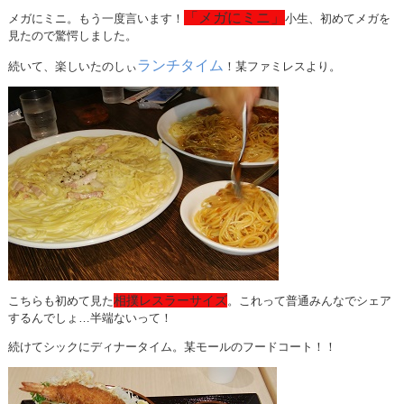
「メガにミニ」
メガにミニ。もう一度言います！
小生、初めてメガを
見たので驚愕しました。
ランチタイム
続いて、楽しいたのしぃ
！某ファミレスより。
相撲レスラーサイズ
こちらも初めて見た
。これって普通みんなでシェア
するんでしょ…半端ないって！
続けてシックにディナータイム。某モールのフードコート！！